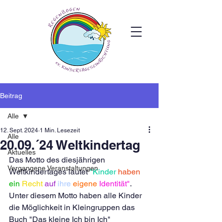
Beitrag
Alle
12. Sept. 2024
1 Min. Lesezeit
Alle
20.09.´24 Weltkindertag
Aktuelles
Das Motto des diesjährigen 
Vergangene Veranstaltungen
Weltkindertages lautet 
"Kinder
haben
ein
Recht
auf
ihre
eigene
Identität"
. 
Unter diesem Motto haben alle Kinder 
die Möglichkeit in Kleingruppen das 
Buch "Das kleine Ich bin Ich" 